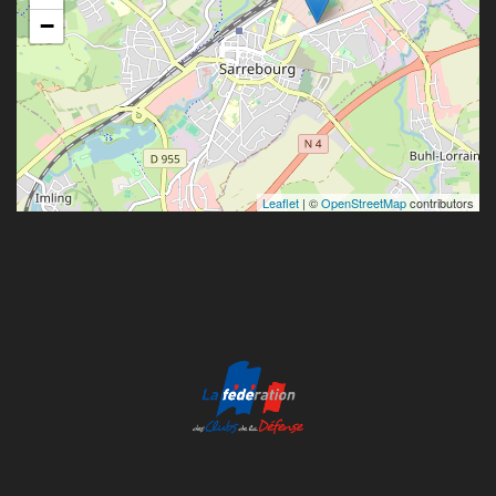
−
Leaflet
| ©
OpenStreetMap
contributors