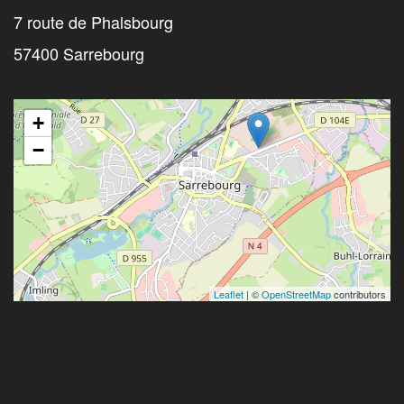
7 route de Phalsbourg
57400 Sarrebourg
+
−
Leaflet
| ©
OpenStreetMap
contributors