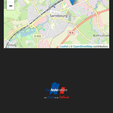
−
Leaflet
| ©
OpenStreetMap
contributors