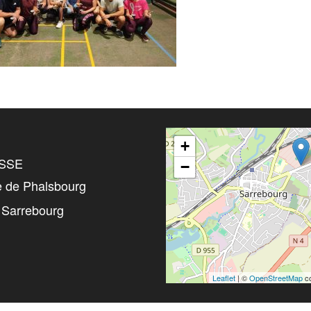
+
SSE
−
e de Phalsbourg
 Sarrebourg
Leaflet
| ©
OpenStreetMap
co